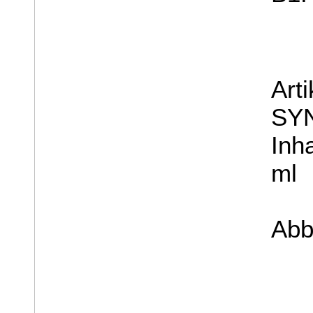
Art
SY
Inh
ml
Abb