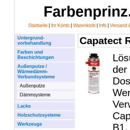
Farbenprinz
Startseite
|
Ihr Konto
|
Warenkorb
|
Info
|
Versand 
Capatect R
Untergrund-
vorbehandlung
Farben und
Lös
Beschichtungen
de
Außenputze /
Wärmedämm-
Verbundsysteme
Dos
Außenputze
We
Dämmsysteme
Ve
Lacke
Cap
Holzschutzsysteme
Werkzeuge
B1.