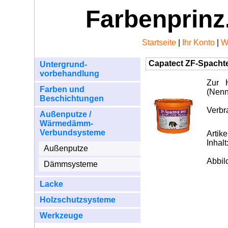
Farbenprinz
Startseite
|
Ihr Konto
|
W
Capatect ZF-Spacht
Untergrund-
vorbehandlung
Zur 
Farben und
(Nenn
Beschichtungen
Verbr
Außenputze /
Wärmedämm-
Verbundsysteme
Arti
Inhalt
Außenputze
Abbil
Dämmsysteme
Lacke
Holzschutzsysteme
Werkzeuge