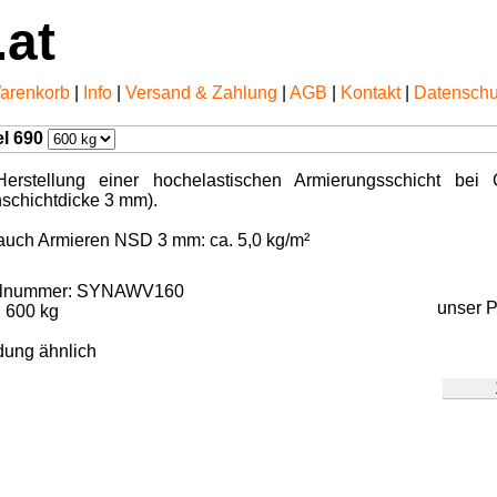
.at
arenkorb
|
Info
|
Versand & Zahlung
|
AGB
|
Kontakt
|
Datenschu
el 690
Herstellung einer hochelastischen Armierungsschicht be
schichtdicke 3 mm).
auch Armieren NSD 3 mm: ca. 5,0 kg/m²
kelnummer: SYNAWV160
unser P
:
600 kg
dung ähnlich