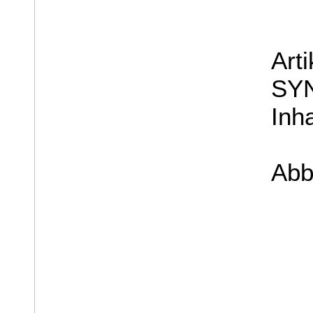
Art
SY
Inha
Abb