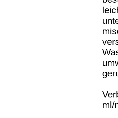
lei
unt
mis
ver
Was
umw
ger
Ver
ml/