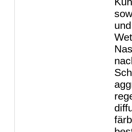
Kun
sow
und
Wet
Nas
nac
Sc
ag
reg
diff
färb
bes