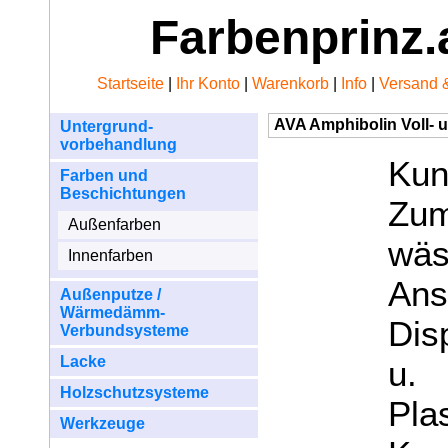
Farbenprinz.
Startseite
|
Ihr Konto
|
Warenkorb
|
Info
|
Versand 
AVA Amphibolin Voll- 
Untergrund-
vorbehandlung
Kun
Farben und
Beschichtungen
Zu
Außenfarben
wäs
Innenfarben
Ans
Außenputze /
Wärmedämm-
Dis
Verbundsysteme
Lacke
u.
Holzschutzsysteme
Pl
Werkzeuge